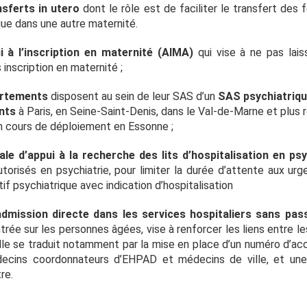
nsferts in utero
dont le rôle est de faciliter le transfert des
que dans une autre maternité.
ui à l’inscription en maternité (AIMA)
qui vise à ne pas lai
 inscription en maternité ;
artements
disposent au sein de leur SAS d’un
SAS psychiatrique
ents
à Paris, en Seine-Saint-Denis, dans le Val-de-Marne et plus
n cours de déploiement en Essonne ;
ale d’appui à la recherche des lits d’hospitalisation en psy
torisés en psychiatrie, pour limiter la durée d’attente aux ur
tif psychiatrique avec indication d’hospitalisation
dmission directe dans les services hospitaliers sans pas
rée sur les personnes âgées, vise à renforcer les liens entre l
Elle se traduit notamment par la mise en place d’un numéro d’ac
ecins coordonnateurs d’EHPAD et médecins de ville, et une
tre.