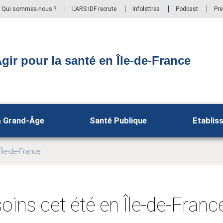
Qui sommes-nous ?
L'ARS IDF recrute
Infolettres
Podcast
Pr
gir pour la santé en Île-de-France
& Grand-Âge
Santé Publique
Etablis
Île-de-France
oins cet été en Île-de-Franc