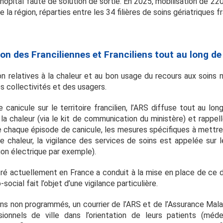
’hôpital faute de solution de sortie. En 2025, mobilisation de 
a région, réparties entre les 34 filières de soins gériatriques f
on des Franciliennes et Franciliens tout au long de
n relatives à la chaleur et au bon usage du recours aux soin
s collectivités et des usagers.
 canicule sur le territoire francilien, l’ARS diffuse tout au lon
la chaleur (via le kit de communication du ministère) et rappell
de chaque épisode de canicule, les mesures spécifiques à mettre
e chaleur, la vigilance des services de soins est appelée sur 
tion électrique par exemple).
ré actuellement en France a conduit à la mise en place de ce dis
social fait l’objet d’une vigilance particulière.
ns non programmés, un courrier de l’ARS et de l’Assurance Mala
sionnels de ville dans l’orientation de leurs patients (méde