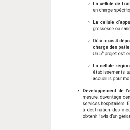
La cellule de tra
en charge spécifi
La cellule d’app
grossesse ou sans
Désormais
4 dép
charge des pati
e
Un 5
projet est e
La cellule région
établissements au
accueillis pour mo
Développement de l’a
mesure, davantage cent
services hospitaliers. 
à destination des méd
obtenir l’avis d’un géria