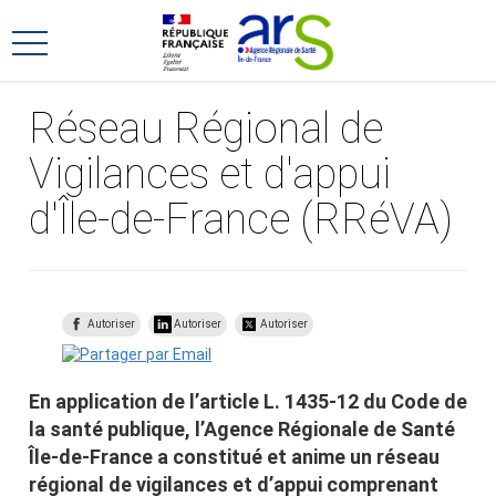
Aller
Aller
au
au
Ouvrir
menu
contenu
le
principal,
menu
Réseau Régional de
principal
Vigilances et d'appui
d'Île-de-France (RRéVA)
Autoriser
Autoriser
Autoriser
En application de l’article L. 1435-12 du Code de
la santé publique, l’Agence Régionale de Santé
Île-de-France a constitué et anime un réseau
régional de vigilances et d’appui comprenant