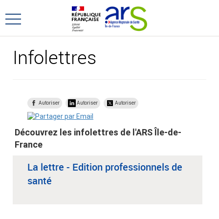
Aller
Aller
au
au
Ouvrir
menu
contenu
le
principal,
menu
Infolettres
principal
Autoriser
Autoriser
Autoriser
Découvrez les infolettres de l'ARS Île-de-
France
La lettre - Edition professionnels de
santé