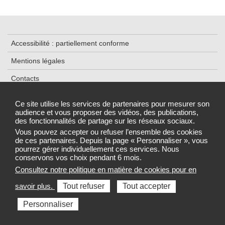
Accessibilité : partiellement conforme
Mentions légales
Contacts
Plan du site
Ce site utilise les services de partenaires pour mesurer son
audience et vous proposer des vidéos, des publications,
Traitement de données
des fonctionnalités de partage sur les réseaux sociaux.
Gestion des cookies
Vous pouvez accepter ou refuser l’ensemble des cookies
de ces partenaires. Depuis la page « Personnaliser », vous
pourrez gérer individuellement ces services. Nous
conservons vos choix pendant 6 mois.
Consultez notre politique en matière de cookies pour en
Sélectionnez une région pour accéder au site de votre Agence
savoir plus.
Tout refuser
Tout accepter
régionale de santé
Personnaliser
Toutes les ARS