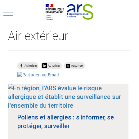
Aller
Aller
au
au
Ouvrir
menu
contenu
le
principal,
menu
Air extérieur
principal
Autoriser
Autoriser
Autoriser
Pollens et allergies : s'informer, se
protéger, surveiller