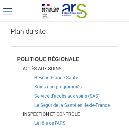
Aller
Aller
au
au
Ouvrir
menu
contenu
le
principal,
menu
Plan du site
principal
POLITIQUE RÉGIONALE
ACCÈS AUX SOINS
Réseau France Santé
Soins non programmés
Service d’accès aux soins (SAS)
Le Ségur de la Santé en Île-de-France
INSPECTION ET CONTRÔLE
Le rôle de l'ARS