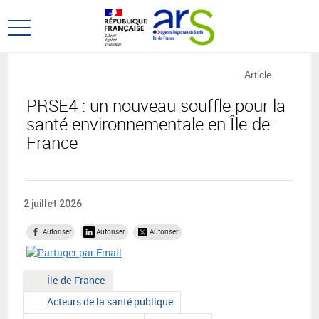
Aller
Aller
au
au
Ouvrir
menu
contenu
le
principal,
menu
Article
principal
PRSE4 : un nouveau souffle pour la
santé environnementale en Île-de-
France
2 juillet 2026
Autoriser
Autoriser
Autoriser
Territoire
Île-de-France
:
Type
Acteurs de la santé publique
de