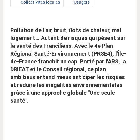
Type
Type
Collectivités locales
Usagers
public
de
de
:
public
public
:
:
Pollution de l'air, bruit, îlots de chaleur, mal
logement… Autant de risques qui pèsent sur
la santé des Franciliens. Avec le 4e Plan
Régional Santé-Environnement (PRSE4), l'Île-
de-France franchit un cap. Porté par l'ARS, la
DRIEAT et le Conseil régional, ce plan
ambitieux entend mieux anticiper les risques
et réduire les inégalités environnementales
grâce à une approche globale "Une seule
santé".