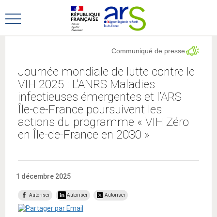
Aller
Aller
au
au
Ouvrir
menu
contenu
le
principal,
menu
Communiqué de presse
principal
Journée mondiale de lutte contre le
VIH 2025 : L'ANRS Maladies
infectieuses émergentes et l’ARS
Île-de-France poursuivent les
actions du programme « VIH Zéro
en Île-de-France en 2030 »
1 décembre 2025
Autoriser
Autoriser
Autoriser