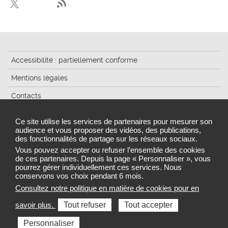
Accessibilité : partiellement conforme
Mentions légales
Contacts
Plan du site
Ce site utilise les services de partenaires pour mesurer son
audience et vous proposer des vidéos, des publications,
Traitement de données
des fonctionnalités de partage sur les réseaux sociaux.
Gestion des cookies
Vous pouvez accepter ou refuser l’ensemble des cookies
de ces partenaires. Depuis la page « Personnaliser », vous
pourrez gérer individuellement ces services. Nous
conservons vos choix pendant 6 mois.
Consultez notre politique en matière de cookies pour en
Sélectionnez une région pour accéder au site de votre
savoir plus.
Tout refuser
Tout accepter
Agence régionale de santé
Personnaliser