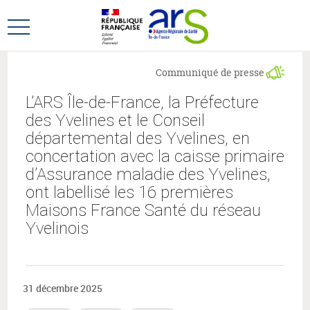
Aller
Aller
au
au
Ouvrir
menu
contenu
le
principal,
menu
Communiqué de presse
principal
L’ARS Île-de-France, la Préfecture
des Yvelines et le Conseil
départemental des Yvelines, en
concertation avec la caisse primaire
d’Assurance maladie des Yvelines,
ont labellisé les 16 premières
Maisons France Santé du réseau
Yvelinois
31 décembre 2025