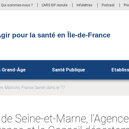
Qui sommes-nous ?
L'ARS IDF recrute
Infolettres
Podcast
Pr
gir pour la santé en Île-de-France
& Grand-Âge
Santé Publique
Etablis
res Maisons France Santé dans le 77
 de Seine-et-Marne, l’Agence