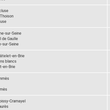
cluse
 Thoison
luse
e-sur-Seine
l de Gaulle
-sur-Seine
âtelet-en-Brie
ons blancs
t-en-Brie
ammès
mmès
oissy-Cramayel
aurès