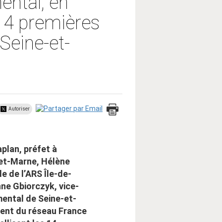
ental, en
 14 premières
Seine-et-
Autoriser
plan, préfet à
-et-Marne, Hélène
e de l’ARS Île-de-
ne Gbiorczyk, vice-
ental de Seine-et-
ment du réseau France