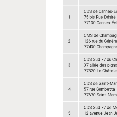
CDS de Cannes-É
1
75 bis Rue Désiré
77130 Cannes-Éc
CMS de Champagn
2
126 rue du Généra
77430 Champagne
CDS Sud 77 du Ch
3
37 allée des pign
77820 Le Châtele
CDS de Saint-M
4
57 rue Gambetta
77670 Saint-Ma
CDS Sud 77 de M
5
12 avenue Jean J