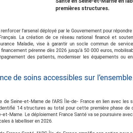
Santé en Seine-et-Marne en labe
premières structures.
 renforcer l’arsenal déployé par le Gouvernement pour répondre 
rançais. La création de ce réseau national financé et souten
ssurance Maladie, vise à garantir un socle commun de servic
 un financement pérenne dès 2026 jusqu’à 50 000 euros, mobilisa
ompagnement des patients, moderniser les équipements ou enc
nce de soins accessibles sur l’ensemble d
 de Seine-et-Marne de l’ARS Île-de- France en lien avec les 
identifié 14 structures au total pour cette première phase de
-et-Marne. Le déploiement France Santé va se poursuivre avec le
ales à labelliser en 2026.