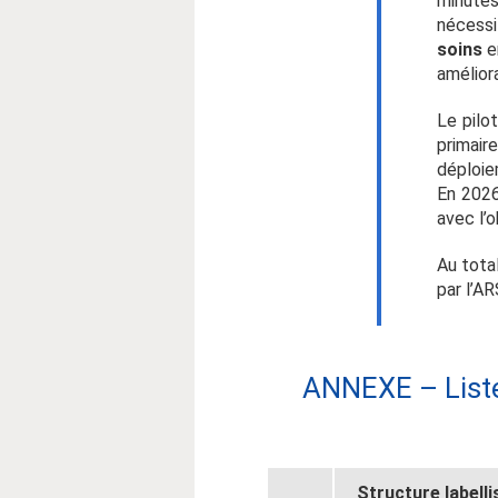
minutes
nécessi
soins
en
améliora
Le pilo
primair
déploie
En 2026
avec l’
Au tota
par l’A
ANNEXE – Liste
Structure labelli