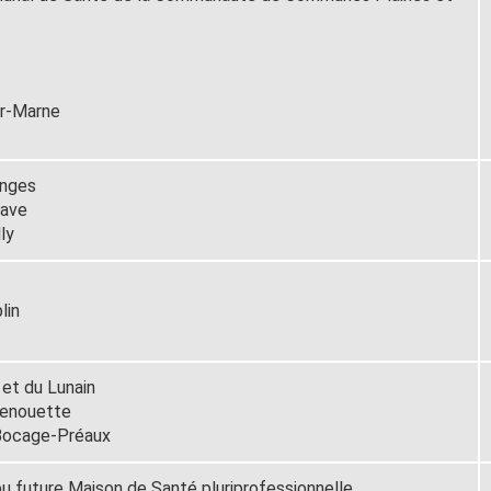
r-Marne
anges
oave
ly
plin
et du Lunain
lenouette
Bocage-Préaux
u future Maison de Santé pluriprofessionnelle