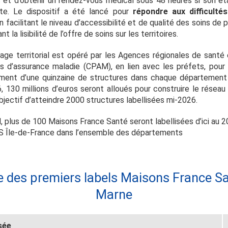
 et d’obtenir un rendez-vous médical sous 48 heures si son ét
te. Le dispositif a été lancé pour
répondre aux difficulté
 facilitant le niveau d’accessibilité et de qualité des soins de 
nt la lisibilité de l’offre de soins sur les territoires.
tage territorial est opéré par les Agences régionales de santé 
es d’assurance maladie (CPAM), en lien avec les préfets, pour
ment d’une quinzaine de structures dans chaque département d
, 130 millions d’euros seront alloués pour construire le réseau
objectif d’atteindre 2000 structures labellisées mi-2026.
l, plus de 100 Maisons France Santé seront labellisées d’ici au
RS Île-de-France dans l’ensemble des départements
 des premiers labels Maisons France San
Marne
sée