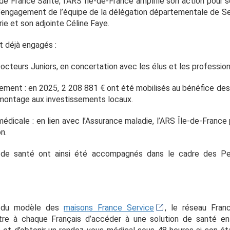
e France Santé, l’ARS Île-de-France amplifie son action pour so
l’engagement de l’équipe de la délégation départementale de Se
rie et son adjointe Céline Faye.
nt déjà engagés :
Docteurs Juniors, en concertation avec les élus et les profession
ment : en 2025, 2 208 881 € ont été mobilisés au bénéfice des
 montage aux investissements locaux.
n médicale : en lien avec l’Assurance maladie, l’ARS Île-de-Fran
n.
 de santé ont ainsi été accompagnés dans le cadre des P
é du modèle des
maisons France Service
, le réseau Fran
tre à chaque Français d’accéder à une solution de santé e