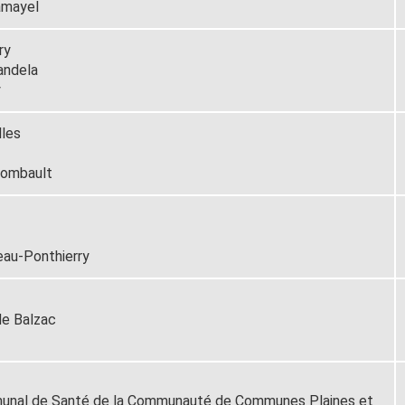
amayel
ry
andela
y
lles
Combault
eau-Ponthierry
de Balzac
unal de Santé de la Communauté de Communes Plaines et