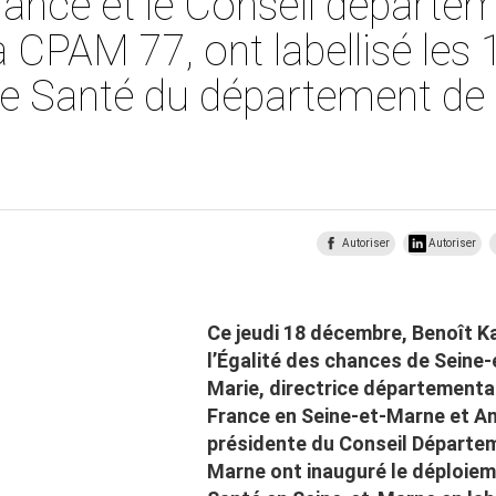
rance et le Conseil départem
a CPAM 77, ont labellisé les
e Santé du département de 
Autoriser
Autoriser
Ce jeudi 18 décembre, Benoît Ka
l’Égalité des chances de Seine
Marie, directrice départemental
France en Seine-et-Marne et An
présidente du Conseil Départem
Marne ont inauguré le déploie