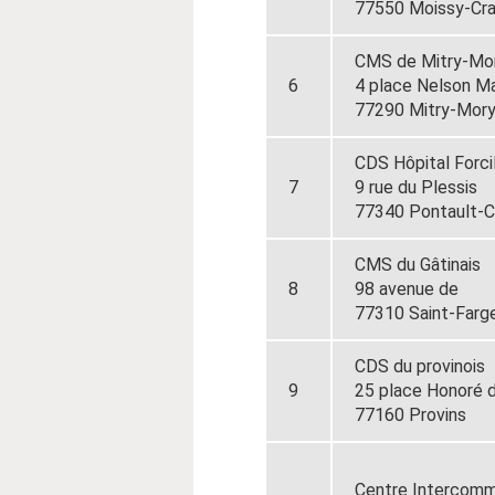
77550 Moissy-Cr
CMS de Mitry-Mo
6
4 place Nelson M
77290 Mitry-Mor
CDS Hôpital Forci
7
9 rue du Plessis
77340 Pontault-
CMS du Gâtinais
8
98 avenue de
77310 Saint-Farg
CDS du provinois
9
25 place Honoré 
77160 Provins
Centre Intercomm