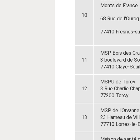
Monts de France
10
68 Rue de l'Ourcq
77410 Fresnes-su
MSP Bois des Gr
11
3 boulevard de S
77410 Claye-Souil
MSPU de Torcy
12
3 Rue Charlie Cha
77200 Torcy
MSP de l'Orvanne 
13
23 Hameau de Vil
77710 Lorrez-le-
Maison de santé o