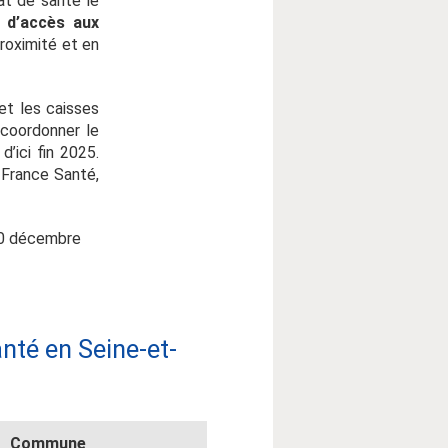
at de santé le
s d’accès aux
proximité et en
et les caisses
 coordonner le
’ici fin 2025.
 France Santé,
 20 décembre
té en Seine-et-
Commune