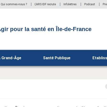
Qui sommes-nous ?
L'ARS IDF recrute
Infolettres
Podcast
Pr
gir pour la santé en Île-de-France
& Grand-Âge
Santé Publique
Etablis