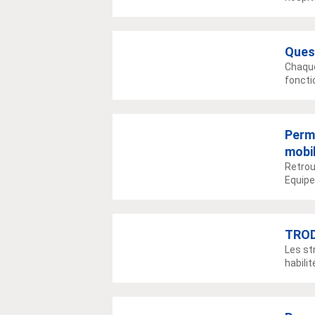
Ques
Chaque
fonctio
Perm
mobil
Retrou
Equipes
TROD
Les st
habili