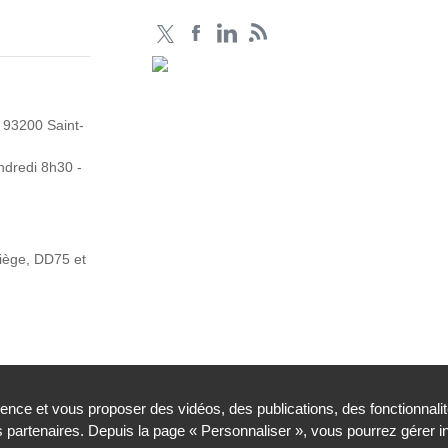
 93200 Saint-
ndredi 8h30 -
Siège, DD75 et
ience et vous proposer des vidéos, des publications, des fonctionnali
partenaires. Depuis la page « Personnaliser », vous pourrez gérer 
légales
Contacts
Plan du site
Traitement de donnée