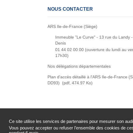
NOUS CONTACTER
ARS Ile-de-France (Siège)
Immeuble "Le Curve" - 13 rue du Landy -
Denis
01 44 02 00 00 (
ouverture du lundi au ve
17h30)
Nos délégations départementales
Plan d'accès détaillé à l'ARS Ile-de-France (
DD93)
(pdf, 474.97 Ko)
Ce site utilise les services de partenaires pour mesurer son aud
Vous pouvez accepter ou refuser l’ensemble des cookies de ces 
Accessibilité : partiellement conforme
Mentions 
pendant 6 mois.