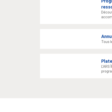
Prog
ress
Découv
accomp
Annu
Tous l
Plat
L’ARS 
progra