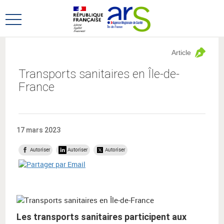
Aller
Aller
au
au
Ouvrir
menu
contenu
le
principal,
menu
Article
principal
Transports sanitaires en Île-de-
France
17 mars 2023
Autoriser
Autoriser
Autoriser
Les transports sanitaires participent aux