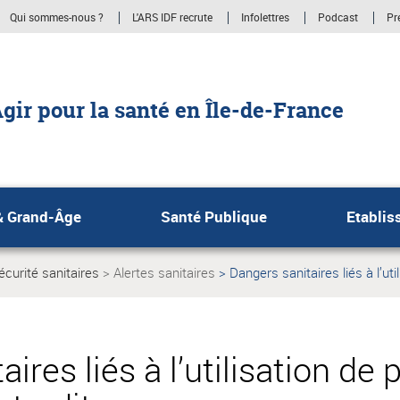
Qui sommes-nous ?
L'ARS IDF recrute
Infolettres
Podcast
Pr
gir pour la santé en Île-de-France
& Grand-Âge
Santé Publique
Etablis
sécurité sanitaires
Alertes sanitaires
Dangers sanitaires liés à l’uti
Page
actuelle:
ires liés à l’utilisation de 