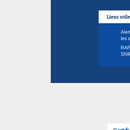
Liens util
Aler
les 
RAPP
SNI