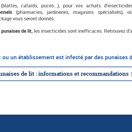
(blattes, cafards, puces...), p
our vos achats d'insecticides
onnels
(pharmacies, jardineries, magasins spécialisés), 
ockage vous seront donnés.
e
punaises de lit,
les insecticides sont inefficaces. Retrouvez d’
 ou un établissement est infesté par des punaises de
unaises de lit : informations et recommandations