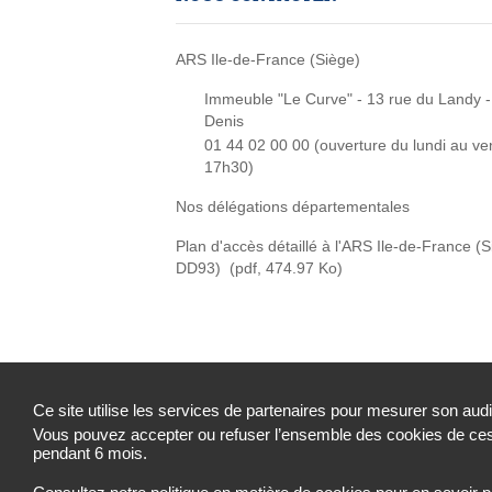
ARS Ile-de-France (Siège)
Immeuble "Le Curve" - 13 rue du Landy -
Denis
01 44 02 00 00 (
ouverture du lundi au ve
17h30)
Nos délégations départementales
Plan d'accès détaillé à l'ARS Ile-de-France (
DD93)
(pdf, 474.97 Ko)
Ce site utilise les services de partenaires pour mesurer son aud
Vous pouvez accepter ou refuser l’ensemble des cookies de ces 
Accessibilité : partiellement conforme
Mentions 
pendant 6 mois.