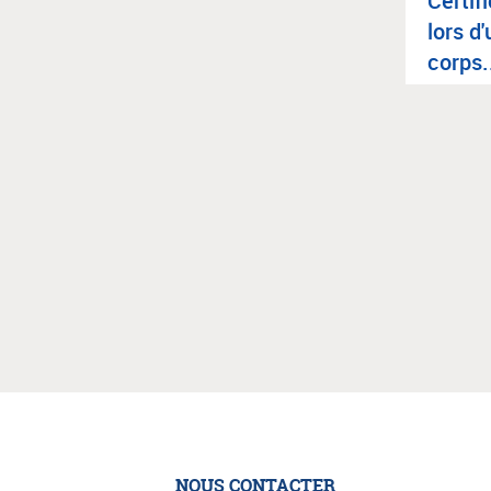
Cer­ti­
lors d'
corps.
NOUS CONTACTER