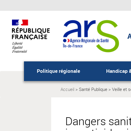
Aller
Aller
au
au
menu
contenu
principal,
A
Politique régionale
Handicap 
Accueil
Santé Publique
Veille et 
Page
Page
actuelle:
actuelle:
Dangers sanita