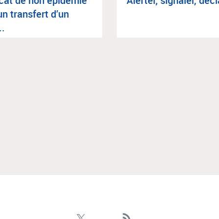
fi­cat de non épi­dé­mie
Aler­ter, signa­ler, décl
un trans­fert d’un
..