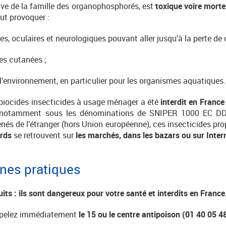
ive de la famille des organophosphorés, est
toxique voire mort
eut provoquer :
res, oculaires et neurologiques pouvant aller jusqu’à la perte de
es cutanées ;
 l’environnement, en particulier pour les organismes aquatiques.
biocides insecticides à usage ménager a été
interdit en France
nt, notamment sous les dénominations de SNIPER 1000 E
és de l’étranger (hors Union européenne), ces insecticides pr
ards
se retrouvent sur
les marchés, dans les bazars ou sur Inter
nnes pratiques
uits : ils sont dangereux pour votre santé et interdits en France
ppelez immédiatement
le 15 ou le centre antipoison (
01 40 05 48