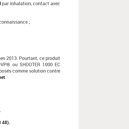
el
par inhalation, contact avec
 connaissance ;
en 2013. Pourtant, ce produit
C DDVP® ou SHOOTER 1000 EC
oposés comme solution contre
net
.
.
 48).