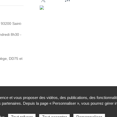
 93200 Saint-
ndredi 8h30 -
Siège, DD75 et
ience et vous proposer des vidéos, des publications, des fonctionnali
partenaires. Depuis la page « Personnaliser », vous pourrez gérer 
légales
Contacts
Plan du site
Traitement de donnée