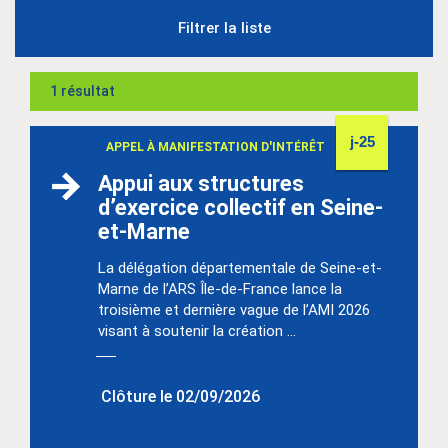
Filtrer la liste
1 résultat
j-25
APPEL À MANIFESTATION D'INTÉRÊT
Appui aux structures
d’exercice collectif en Seine-
et-Marne
La délégation départementale de Seine-et-
Marne de l’ARS Île-de-France lance la
troisième et dernière vague de l’AMI 2026
visant à soutenir la création ...
Clôture le 02/09/2026