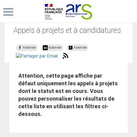
Aller
Aller
au
au
Ouvrir
menu
contenu
le
principal,
menu
Appels à projets et à candidatures
principal
Autoriser
Autoriser
Autoriser
Attention, cette page affiche par
défaut uniquement les appels à projets
dont le statut est en cours. Vous
pouvez personnaliser les résultats de
cette liste en utilisant les filtres ci-
dessous.