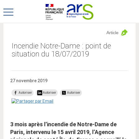
Aller
Aller
au
au
Ouvrir
menu
contenu
le
principal,
menu
Article
principal
Incendie Notre-Dame : point de
situation du 18/07/2019
27 novembre 2019
Autoriser
Autoriser
Autoriser
3 mois après l’incendie de Notre-Dame de
Paris, intervenu le 15 avril 2019, l’Agence