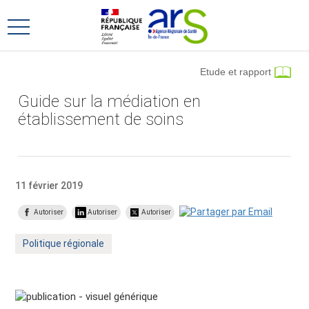
Aller
Aller
au
au
Ouvrir
menu
contenu
le
principal,
menu
Etude et rapport
principal
Guide sur la médiation en
établissement de soins
11 février 2019
Autoriser
Autoriser
Autoriser
Mot
Politique régionale
clé
: