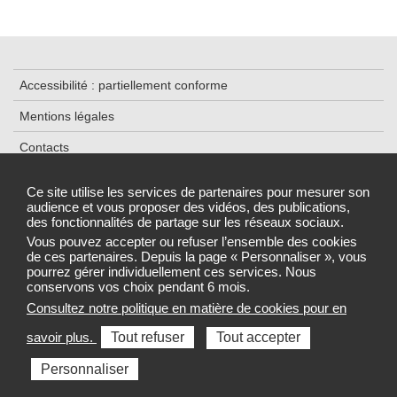
Accessibilité : partiellement conforme
Mentions légales
Contacts
Plan du site
Ce site utilise les services de partenaires pour mesurer son
audience et vous proposer des vidéos, des publications,
Traitement de données
des fonctionnalités de partage sur les réseaux sociaux.
Gestion des cookies
Vous pouvez accepter ou refuser l’ensemble des cookies
de ces partenaires. Depuis la page « Personnaliser », vous
pourrez gérer individuellement ces services. Nous
conservons vos choix pendant 6 mois.
Consultez notre politique en matière de cookies pour en
Sélectionnez une région pour accéder au site de votre Agence
savoir plus.
Tout refuser
Tout accepter
régionale de santé
Personnaliser
Toutes les ARS