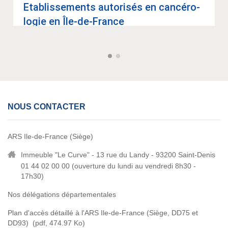
Eta­blis­se­ments auto­ri­sés en can­cé­ro­
lo­gie en Île-de-France
NOUS CONTACTER
ARS Ile-de-France (Siège)
Immeuble "Le Curve" - 13 rue du Landy - 93200 Saint-Denis
01 44 02 00 00 (
ouverture du lundi au vendredi 8h30 -
17h30)
Nos délégations départementales
Plan d'accès détaillé à l'ARS Ile-de-France (Siège, DD75 et
DD93)
(pdf, 474.97 Ko)