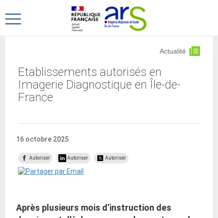
Aller
Aller
au
au
Ouvrir
menu
contenu
le
principal,
menu
Actualité
principal
Etablissements autorisés en
Imagerie Diagnostique en Île-de-
France
16 octobre 2025
Autoriser
Autoriser
Autoriser
Après plusieurs mois d’instruction des