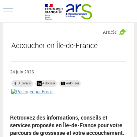
Aller
Aller
au
au
Ouvrir
menu
contenu
le
principal,
menu
Article
principal
Accoucher en Île-de-France
24 juin 2026
Autoriser
Autoriser
Autoriser
Retrouvez des informations, conseils et
services proposés en Île-de-France pour votre
parcours de grossesse et votre accouchement.