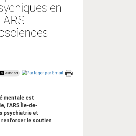
sychiques en
on ARS –
osciences
Autoriser
té mentale est
, l’ARS Île-de-
s psychiatrie et
renforcer le soutien