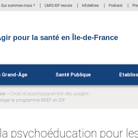
Qui sommes-nous ?
L'ARS IDF recrute
Infolettres
Podcast
Pr
gir pour la santé en Île-de-France
& Grand-Âge
Santé Publique
Etablis
ale
Droits et accompagnement des usagers
éployer le programme BREF en IDF
la psychoéducation pour le