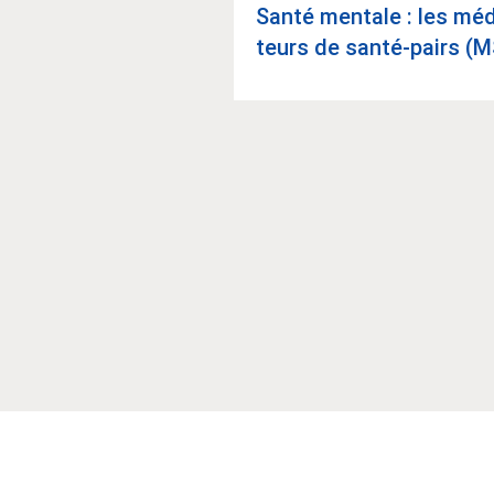
Santé men­tale : les méd
teurs de santé-pairs (
r les proches de
s vivant avec des
.