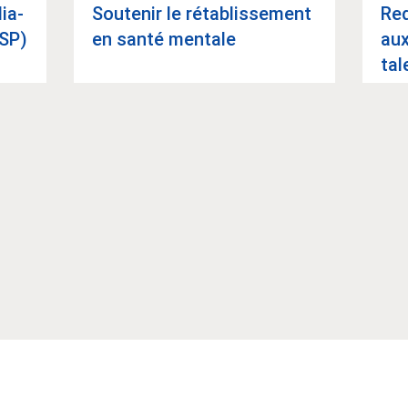
ia­
Sou­te­nir le réta­blis­se­ment
Red
MSP)
en santé men­tale
aux
tal
Article suivant