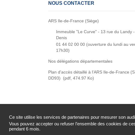
NOUS CONTACTER
ARS Ile-de-France (Siège)
Immeuble "Le Curve" - 13 rue du Landy -
Denis
01 44 02 00 00 (
ouverture du lundi au ve
17h30)
Nos délégations départementales
Plan d'accès détaillé à l'ARS Ile-de-France (
DD93)
(pdf, 474.97 Ko)
Ce site utilise les services de partenaires pour mesurer son aud
Vous pouvez accepter ou refuser l’ensemble des cookies de ces 
Accessibilité : partiellement conforme
Mentions 
pendant 6 mois.