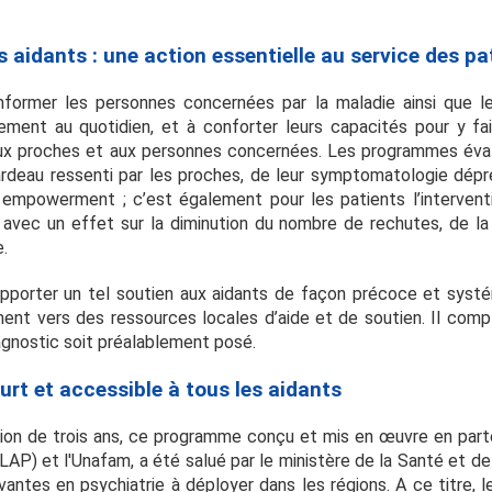
aidants : une action essentielle au service des pat
nformer les personnes concernées par la maladie ainsi que le
sement au quotidien, et à conforter leurs capacités pour y fa
s aux proches et aux personnes concernées. Les programmes éva
rdeau ressenti par les proches, de leur symptomatologie dépr
r empowerment ; c’est également pour les patients l’interventi
vec un effet sur la diminution du nombre de rechutes, de la 
.
porter un tel soutien aux aidants de façon précoce et systé
ment vers des ressources locales d’aide et de soutien. Il com
agnostic soit préalablement posé.
rt et accessible à tous les aidants
tion de trois ans, ce programme conçu et mis en œuvre en parte
LAP) et l'Unafam, a été salué par le ministère de la Santé et de 
ovantes en psychiatrie à déployer dans les régions. A ce titre,