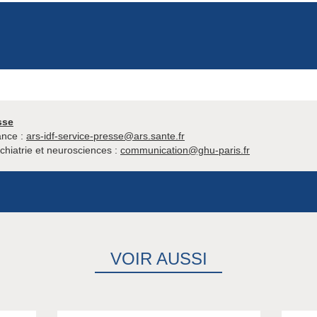
sse
ance :
ars-idf-service-presse@ars.sante.fr
hiatrie et neurosciences :
communication@ghu-paris.fr
VOIR AUSSI