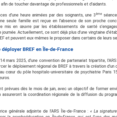
afin de toucher davantage de professionnels et d’aidants.
ème
ces d’une heure animées par des soignants, une 3
séance
al (une seule famille est reçue en l’absence de son proche conc
tre mis en œuvre par les établissements de santé s’engage
 journée. Actuellement, ce sont déjà plus d’une vingtaine d’étab
F et peuvent eux-mêmes le proposer dans certains de leurs se
déployer BREF en Île-de-France
 14 mars 2025, d’une convention de partenariat tripartite, l’ARS
cer le déploiement régional de BREF à travers la création d’un c
au cœur du pôle hospitalo-universitaire de psychiatrie Paris 15
euros.
t prévues dès le mois de juin, avec un objectif de former env
 assureront la coordination régionale de la diffusion du prog
rice générale adjointe de l’ARS Île-de-France :
« La signature
ser la psychoéducation en Île-de-France, qui est l’une des m