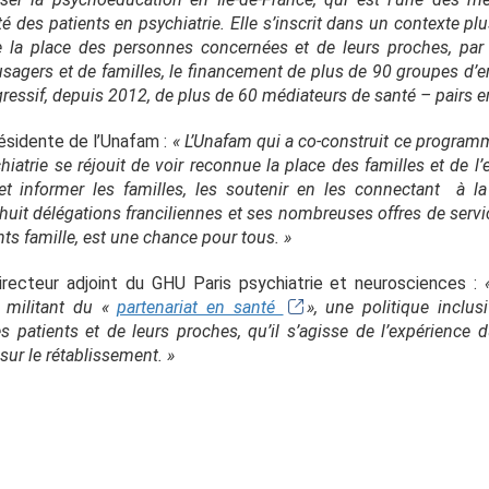
té des patients en psychiatrie. Elle s’inscrit dans un contexte pl
 la place des personnes concernées et de leurs proches, par u
usagers et de familles, le financement de plus de 90 groupes d’e
ressif, depuis 2012, de plus de 60 médiateurs de santé – pairs e
sidente de l’Unafam :
« L’Unafam qui a co-construit ce program
iatrie se réjouit de voir reconnue la place des familles et de l
et informer les familles, les soutenir en les connectant à 
huit délégations franciliennes et ses nombreuses offres de servi
ts famille, est une chance pour tous. »
irecteur adjoint du GHU Paris psychiatrie et neurosciences :
 militant du «
partenariat en santé
», une politique inclusi
des patients et de leurs proches, qu’il s’agisse de l’expérience 
 sur le rétablissement. »