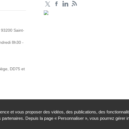
 93200 Saint-
ndredi 8h30 -
Siège, DD75 et
ience et vous proposer des vidéos, des publications, des fonctionnali
partenaires. Depuis la page « Personnaliser », vous pourrez gérer 
légales
Contacts
Plan du site
Traitement de donnée