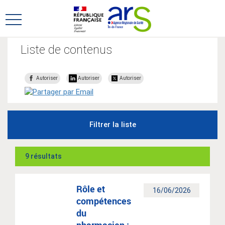
Aller
Aller
au
au
Ouvrir
menu
contenu
le
principal,
menu
Liste de contenus
principal
Autoriser
Autoriser
Autoriser
Filtrer la liste
9 résultats
Rôle et
16/06/2026
compétences
du