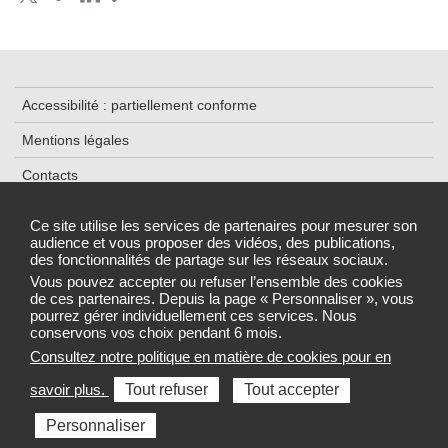
Accessibilité : partiellement conforme
Mentions légales
Contacts
Plan du site
Ce site utilise les services de partenaires pour mesurer son
audience et vous proposer des vidéos, des publications,
Traitement de données
des fonctionnalités de partage sur les réseaux sociaux.
Gestion des cookies
Vous pouvez accepter ou refuser l’ensemble des cookies
de ces partenaires. Depuis la page « Personnaliser », vous
pourrez gérer individuellement ces services. Nous
conservons vos choix pendant 6 mois.
Consultez notre politique en matière de cookies pour en
Sélectionnez une région pour accéder au site de votre Agence
savoir plus.
Tout refuser
Tout accepter
régionale de santé
Personnaliser
Toutes les ARS