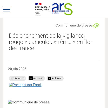
Aller
Aller
au
au
Ouvrir
menu
contenu
le
principal,
menu
Communiqué de presse
principal
Déclenchement de la vigilance
rouge « canicule extrême » en Île-
de-France
20 juin 2026
Autoriser
Autoriser
Autoriser