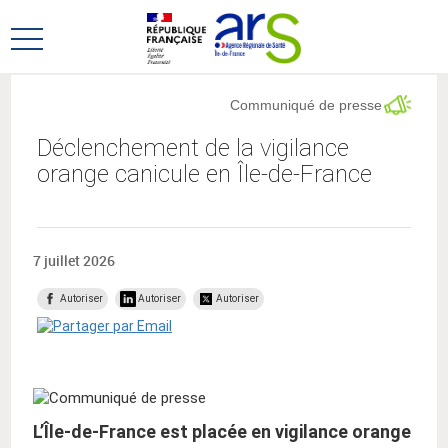
Aller
Aller
au
au
Ouvrir
menu
contenu
le
principal,
menu
Communiqué de presse
principal
Déclenchement de la vigilance
orange canicule en Île-de-France
7 juillet 2026
Autoriser
Autoriser
Autoriser
L’Île-de-France est placée en vigilance orange