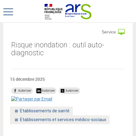
Aller
Aller
au
au
Ouvrir
menu
contenu
le
principal,
menu
Service
principal
Risque inondation : outil auto-
diagnostic
15 décembre 2025
Autoriser
Autoriser
Autoriser
Mot
Etablissements de santé
clé
Mot
Etablissements et services médico-sociaux
:
clé
: