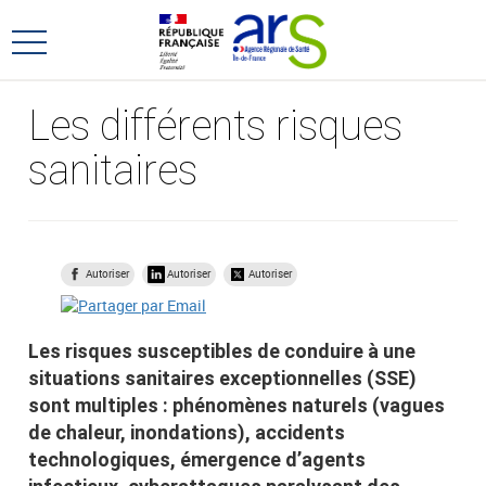
Aller
Aller
au
au
Ouvrir
menu
contenu
le
principal,
menu
Les différents risques
principal
sanitaires
Autoriser
Autoriser
Autoriser
Les risques susceptibles de conduire à une
situations sanitaires exceptionnelles (SSE)
sont multiples : phénomènes naturels (vagues
de chaleur, inondations), accidents
technologiques, émergence d’agents