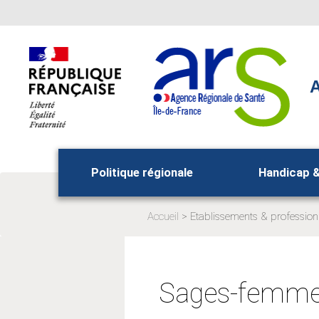
Aller
Aller
au
au
menu
contenu
principal,
A
Politique régionale
Handicap 
Accueil
Etablissements & profession
Page
actuelle:
Sages-femmes,