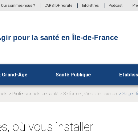
Qui sommes-nous ?
L'ARS IDF recrute
Infolettres
Podcast
Pr
gir pour la santé en Île-de-France
& Grand-Âge
Santé Publique
Etablis
nels
Professionnels de santé
Se former, s'installer, exercer
Sages-f
Page
Page
actuelle:
actuelle:
 où vous installer