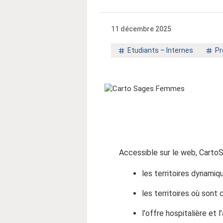
11 décembre 2025
Mot
M
Etudiants – Internes
Pr
clé
cl
:
:
Accessible sur le web, CartoS
les territoires dynamiq
les territoires où son
l'offre hospitalière et 