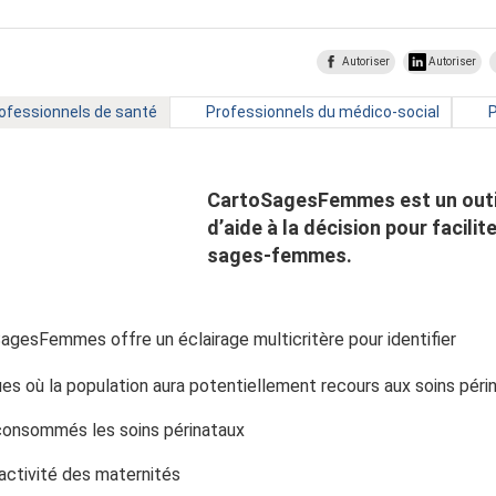
Autoriser
Autoriser
ot
Type
ofessionnels de santé
Professionnels du médico-social
P
é
de
d
public
p
:
:
CartoSagesFemmes est un outi
d’aide à la décision pour facilite
sages-femmes.
agesFemmes offre un éclairage multicritère pour identifier
ues où la population aura potentiellement recours aux soins péri
t consommés les soins périnataux
l’activité des maternités