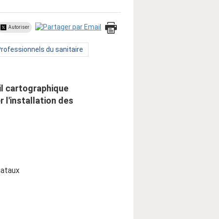
Autoriser
Type
rofessionnels du sanitaire
e
ublic
l cartographique
r l'installation des
nataux