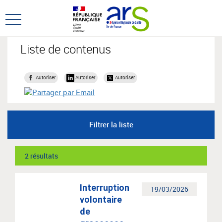
Aller
Aller
au
au
Ouvrir
menu
contenu
le
principal,
menu
Liste de contenus
principal
Autoriser
Autoriser
Autoriser
Filtrer la liste
2 résultats
Interruption
19/03/2026
volontaire
de