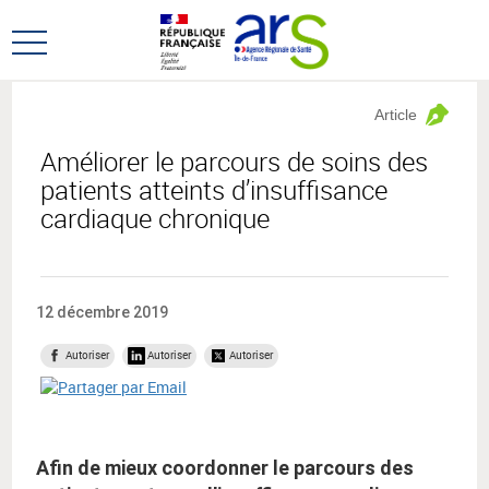
Aller
Aller
au
au
Ouvrir
menu
contenu
le
principal,
menu
Article
principal
Améliorer le parcours de soins des
patients atteints d’insuffisance
cardiaque chronique
12 décembre 2019
Autoriser
Autoriser
Autoriser
Afin de mieux coordonner le parcours des