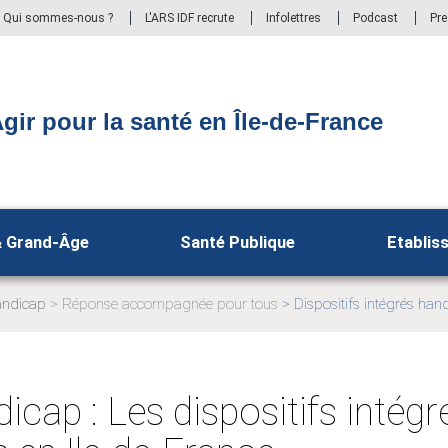
Qui sommes-nous ?
L'ARS IDF recrute
Infolettres
Podcast
Pr
gir pour la santé en Île-de-France
& Grand-Âge
Santé Publique
Etablis
ndicap
Réponse accompagnée pour tous
Dispositifs intégrés han
ge
Page
uelle:
actuelle:
icap : Les dispositifs intég