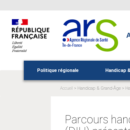
Aller
Aller
au
au
menu
contenu
principal,
A
Politique régionale
Handicap 
Accueil
Handicap & Grand-Âge
Ha
Page
Pa
actuelle:
act
Parcours hand