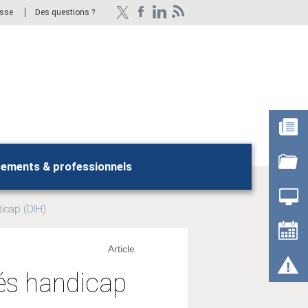
esse
Des questions ?
sements & professionnels
Rechercher
dicap (DIH)
Article
rés handicap