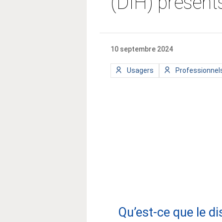
(DIH) présent
10 septembre 2024
Type
Type
Usagers
Professionnel
de
de
public
public
:
:
Qu’est-ce que le di