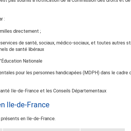
 n’est pas soumis à notification de la Commission des droits et 
r :
milles directement ;
ervices de santé, sociaux, médico-sociaux, et toutes autres str
nnels de santé libéraux
l'Éducation Nationale
tales pour les personnes handicapées (MDPH) dans le cadre du 
santé Ile-de-France et les Conseils Départementaux
en Ile-de-France
 présents en Ile-de-France.