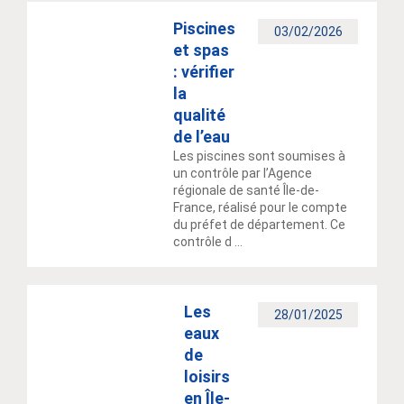
Piscines
03/02/2026
et spas
: vérifier
la
qualité
de l’eau
Les piscines sont soumises à
un contrôle par l’Agence
régionale de santé Île-de-
France, réalisé pour le compte
du préfet de département. Ce
contrôle d ...
Les
28/01/2025
eaux
de
loisirs
en Île-