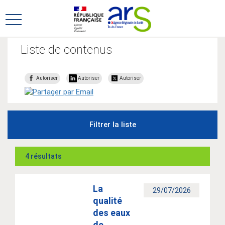
Aller
Aller
au
au
Ouvrir
menu
contenu
le
principal,
menu
Liste de contenus
principal
Autoriser
Autoriser
Autoriser
Filtrer la liste
4 résultats
La
29/07/2026
qualité
des eaux
de