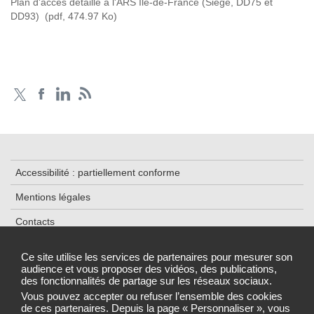
Plan d'accès détaillé à l'ARS Ile-de-France (Siège, DD75 et
DD93)
(pdf, 474.97 Ko)
Accessibilité : partiellement conforme
Mentions légales
Contacts
Plan du site
Ce site utilise les services de partenaires pour mesurer son
audience et vous proposer des vidéos, des publications,
Traitement de données
des fonctionnalités de partage sur les réseaux sociaux.
Gestion des cookies
Vous pouvez accepter ou refuser l’ensemble des cookies
de ces partenaires. Depuis la page « Personnaliser », vous