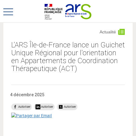
Aller
Aller
au
au
Ouvrir
menu
contenu
le
principal,
menu
Actualité
principal
L’ARS Île-de-France lance un Guichet
Unique Régional pour l'orientation
en Appartements de Coordination
Thérapeutique (ACT)
4 décembre 2025
Autoriser
Autoriser
Autoriser