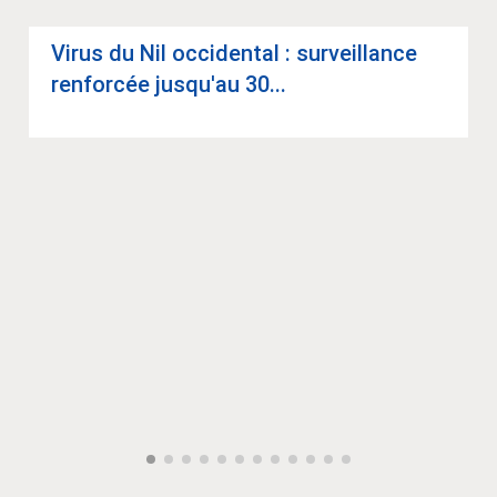
Virus du Nil occi­den­tal : sur­veillance
ren­for­cée jus­qu'au 30...