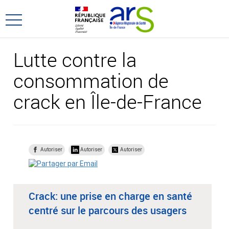
Aller
Aller
au
au
Ouvrir
menu
contenu
le
principal,
menu
Lutte contre la
principal
consommation de
crack en Île-de-France
Autoriser
Autoriser
Autoriser
Crack: une prise en charge en santé
centré sur le parcours des usagers