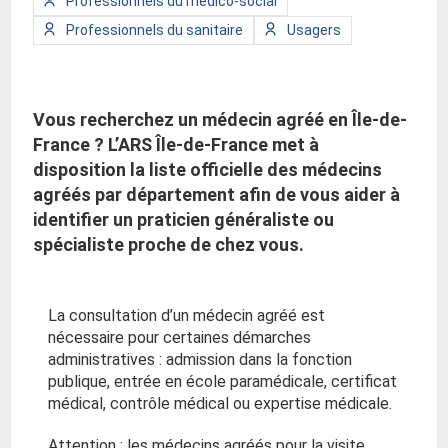
Professionnels du médico-social
:
de
Type
Type
Professionnels du sanitaire
Usagers
public
de
de
:
public
public
:
:
Vous recherchez un médecin agréé en Île-de-
France ? L’ARS Île-de-France met à
disposition la liste officielle des médecins
agréés par département afin de vous aider à
identifier un praticien généraliste ou
spécialiste proche de chez vous.
La consultation d’un médecin agréé est
nécessaire pour certaines démarches
administratives : admission dans la fonction
publique, entrée en école paramédicale, certificat
médical, contrôle médical ou expertise médicale.
Attention : les médecins agréés pour la visite