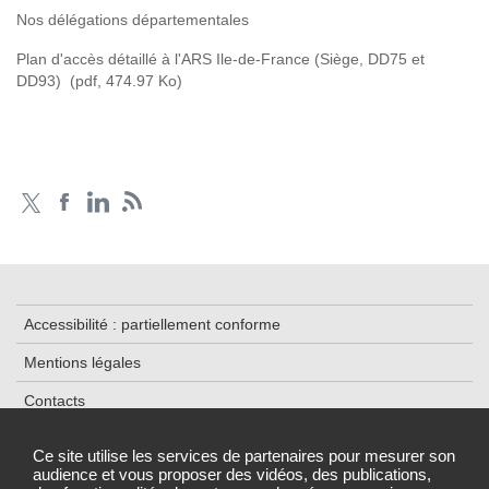
Nos délégations départementales
Plan d'accès détaillé à l'ARS Ile-de-France (Siège, DD75 et
DD93)
(pdf, 474.97 Ko)
Accessibilité : partiellement conforme
Mentions légales
Contacts
Plan du site
Ce site utilise les services de partenaires pour mesurer son
audience et vous proposer des vidéos, des publications,
Traitement de données