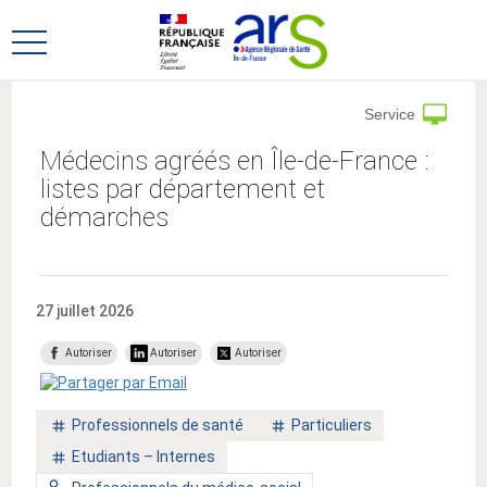
Aller
Aller
au
au
Ouvrir
menu
contenu
le
principal,
menu
Service
principal
Médecins agréés en Île-de-France :
listes par département et
démarches
27 juillet 2026
Autoriser
Autoriser
Autoriser
Mot
Mot
Professionnels de santé
Particuliers
clé
clé
Mot
Etudiants – Internes
:
:
clé
Type