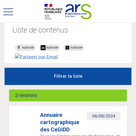
Aller
Aller
au
au
Ouvrir
menu
contenu
le
principal,
menu
Liste de contenus
principal
Autoriser
Autoriser
Autoriser
Filtrer la liste
2 résultats
Annuaire
06/08/2024
cartographique
des CeGIDD