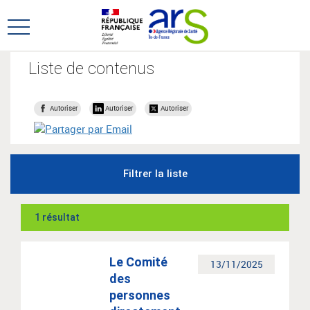
Aller
Aller
au
au
Ouvrir
menu
contenu
le
principal,
menu
Liste de contenus
principal
Autoriser
Autoriser
Autoriser
Filtrer la liste
1 résultat
Le Comité
13/11/2025
des
personnes