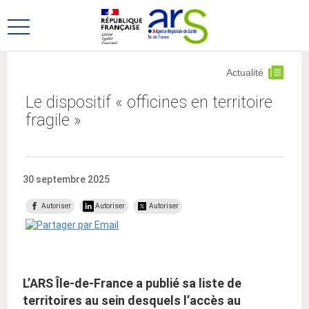
Aller
Aller
au
au
Ouvrir
menu
contenu
le
principal,
menu
Actualité
principal
Le dispositif « officines en territoire
fragile »
30 septembre 2025
Autoriser
Autoriser
Autoriser
L’ARS Île-de-France a publié sa liste de
territoires au sein desquels l’accès au