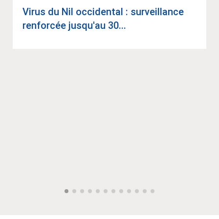
Virus du Nil occi­den­tal : sur­veillance
ren­for­cée jus­qu'au 30...