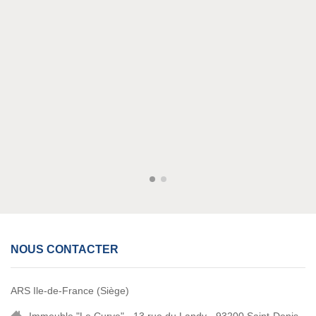
NOUS CONTACTER
ARS Ile-de-France (Siège)
Immeuble "Le Curve" - 13 rue du Landy - 93200 Saint-Denis