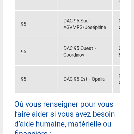
DAC 95 Sud -
01 34 
95
AGVMRS/Joséphine
62
DAC 95 Ouest -
01 30 
95
Coordinov
85
01 34 
95
DAC 95 Est - Opalia
63
Où vous renseigner pour vous
faire aider si vous avez besoin
d’aide humaine, matérielle ou
financière :