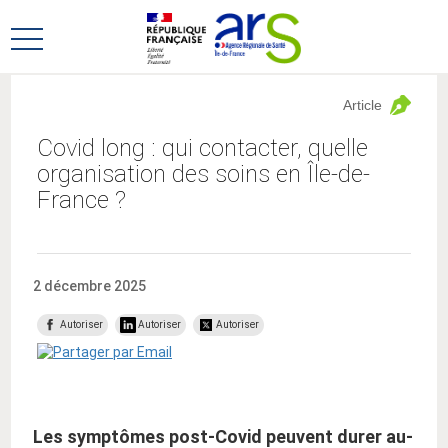
Aller
Aller
au
au
Ouvrir
menu
contenu
le
principal,
menu
Article
principal
Covid long : qui contacter, quelle
organisation des soins en Île-de-
France ?
2 décembre 2025
Autoriser
Autoriser
Autoriser
Les symptômes post-Covid peuvent durer au-