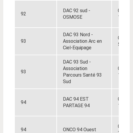
DAC 92 sud -
01 46 
92
OSMOSE
14
DAC 93 Nord -
01 49 
93
Association Arc en
55
Ciel-Equipage
DAC 93 Sud -
Association
01 84 
93
Parcours Santé 93
15
Sud
DAC 94 EST
01 89 
94
PARTAGE 94
168
01 46 
94
ONCO 94 Ouest
33