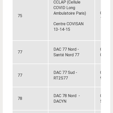
CCLAP (Cellule
COVID Long
01 83 
Ambulatoire Paris)
75
19
Centre COVISAN
13-14-15
DAC 77 Nord -
01 83 
77
Santé Nord 77
00
DAC 77 Sud -
01 60 
77
RT2S77
93
DAC
78 Nord -
01 86 
78
DACYN
50