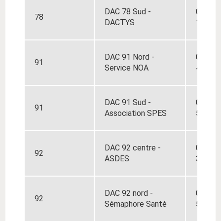
DAC
78 Sud -
01 30 
78
DACTYS
12
DAC 91 Nord -
01 69 
91
Service NOA
40
DAC 91 Sud -
01 64 
91
Association SPES
59
DAC 92 centre -
01 81 
92
ASDES
30
DAC 92 nord -
01 71 
92
Sémaphore Santé
50