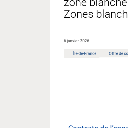
zone blanche 
Zones blanch
6 janvier 2026
Territoire
Mot
Île-de-France
Offre de s
:
clé
:
Contexte de l’appe