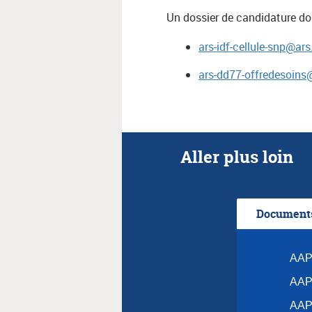
Un dossier de candidature doit
ars-idf-cellule-snp@ars
ars-dd77-offredesoins@
Aller plus loin
Documents
AAP
AAP
AAP