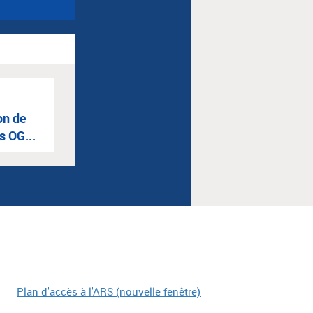
on de
es OG...