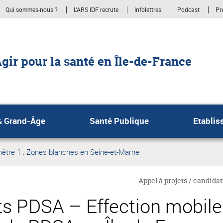
Qui sommes-nous ?
L'ARS IDF recrute
Infolettres
Podcast
Pr
gir pour la santé en Île-de-France
& Grand-Âge
Santé Publique
Etablis
être 1 : Zones blanches en Seine-et-Marne
Appel à projets / candidat
ts PDSA – Effection mobile