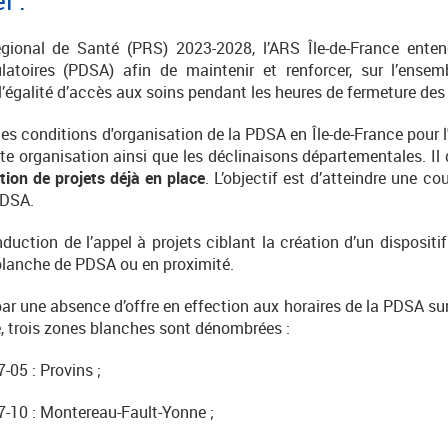
onal de Santé (PRS) 2023-2028, l’ARS Île-de-France entend
oires (PDSA) afin de maintenir et renforcer, sur l’ensemble 
 l’égalité d’accès aux soins pendant les heures de fermeture d
les conditions d'organisation de la PDSA en Île-de-France pour l
tte organisation ainsi que les déclinaisons départementales. I
tion de projets déjà en place
. L’objectif est d’atteindre une co
PDSA.
onduction de l’appel à projets ciblant la création d’un disposit
blanche de PDSA ou en proximité.
par une absence d’offre en effection aux horaires de la PDSA su
ce, trois zones blanches sont dénombrées :
-05 : Provins ;
77-10 : Montereau-Fault-Yonne ;