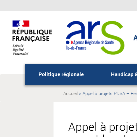
Aller
Aller
au
au
menu
contenu
principal,
A
Politique régionale
Handicap 
Accueil
Appel à projets PDSA – Fen
Page
actuelle:
Appel à proje