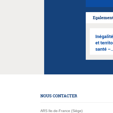
Egalement 
Inégalit
et territ
santé –..
NOUS CONTACTER
ARS Ile-de-France (Siège)