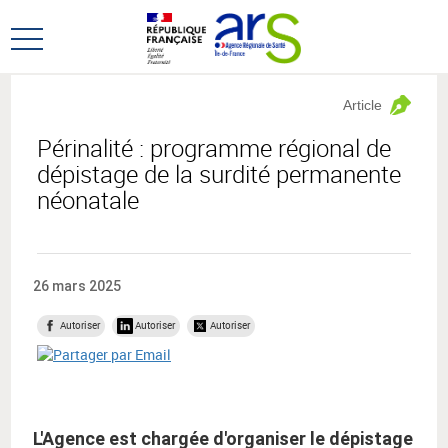
Aller
Aller
au
au
Ouvrir
menu
contenu
le
principal,
menu
Article
principal
Périnalité : programme régional de
dépistage de la surdité permanente
néonatale
26 mars 2025
Autoriser
Autoriser
Autoriser
L'Agence est chargée d'organiser le dépistage