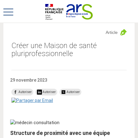
Aller
Aller
au
au
Ouvrir
menu
contenu
le
principal,
menu
Article
principal
Créer une Maison de santé
pluriprofessionnelle
29 novembre 2023
Autoriser
Autoriser
Autoriser
Structure de proximité avec une équipe