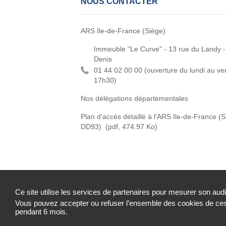
NOUS CONTACTER
ARS Ile-de-France (Siège)
Immeuble "Le Curve" - 13 rue du Landy -
Denis
01 44 02 00 00 (
ouverture du lundi au ve
17h30)
Nos délégations départementales
Plan d'accès détaillé à l'ARS Ile-de-France (
DD93)
(pdf, 474.97 Ko)
Ce site utilise les services de partenaires pour mesurer son aud
Vous pouvez accepter ou refuser l’ensemble des cookies de ces 
Accessibilité : partiellement conforme
Mentions 
pendant 6 mois.