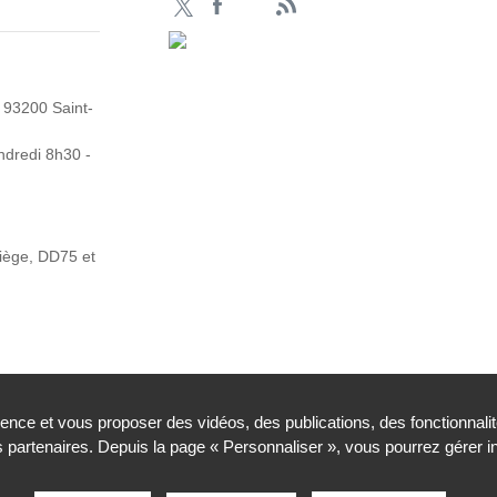
 93200 Saint-
ndredi 8h30 -
Siège, DD75 et
ience et vous proposer des vidéos, des publications, des fonctionnali
partenaires. Depuis la page « Personnaliser », vous pourrez gérer 
légales
Contacts
Plan du site
Traitement de donnée