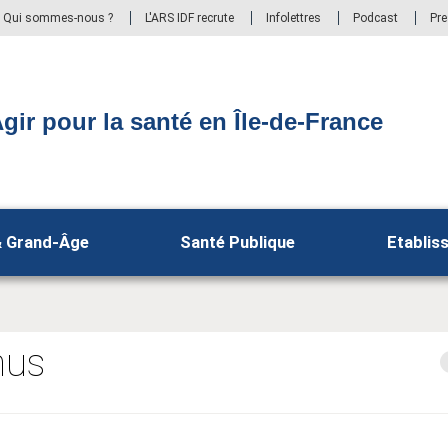
Qui sommes-nous ?
L'ARS IDF recrute
Infolettres
Podcast
Pr
gir pour la santé en Île-de-France
& Grand-Âge
Santé Publique
Etablis
nus